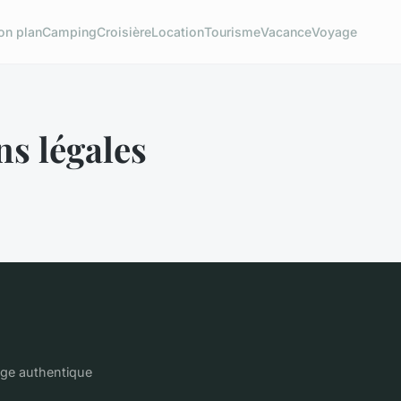
on plan
Camping
Croisière
Location
Tourisme
Vacance
Voyage
s légales
age authentique