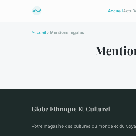
Accueil
Actu
B
Accueil
›
Mentions légales
Mention
Globe Ethnique Et Culturel
Votre magazine des cultures du monde et du voy