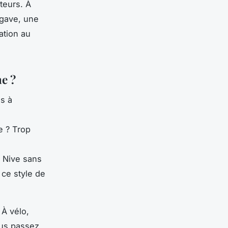
teurs. À
 gave, une
ation au
ne ?
s à
e ? Trop
a Nive sans
 ce style de
 À vélo,
ous passez