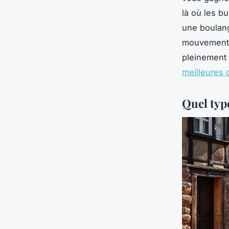
là où les b
une boulange
mouvement a
pleinement 
meilleures 
Quel type