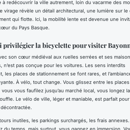
e à redécouvrir la ville autrement, loin du vacarme des mo
e virage révèle un détail architectural, une lumière sur le
ent qui flotte. Ici, la mobilité lente est devenue une invit
cœur du Pays Basque.
privilégier la bicyclette pour visiter Bayon
ec son cœur médiéval aux ruelles serrées et ses maison
 n’est pas conçue pour les voitures. Les sens interdits
t, les places de stationnement se font rares, et l’ambianc
yante. À vélo, tout change. Vous glissez entre les places
vous vous faufilez jusqu’au marché local, vous longez l
uffle. Le vélo de ville, léger et maniable, est parfait pour
décontractée.
tours inutiles, les parkings surchargés, les frais annexes.
z du temps, mais surtout, vous gagnez en immersion. V