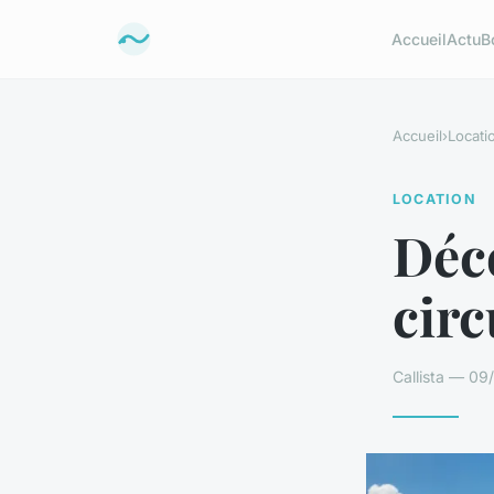
Accueil
Actu
B
Accueil
›
Locati
LOCATION
Déco
circ
Callista — 09