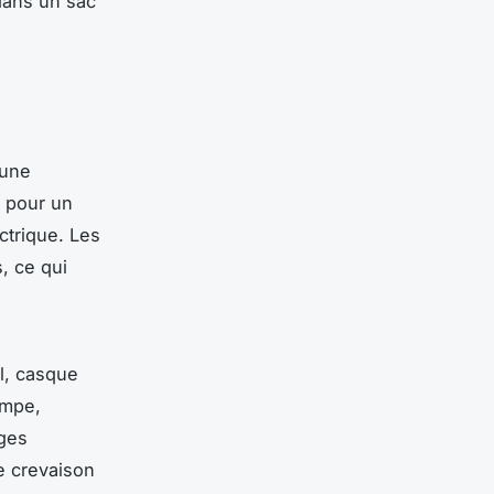
 dans un sac
 une
pour un
trique. Les
, ce qui
l, casque
ompe,
ges
e crevaison