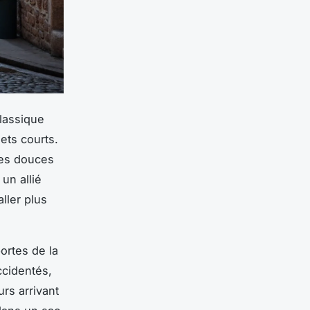
classique
jets courts.
les douces
un allié
ller plus
ortes de la
ccidentés,
urs arrivant