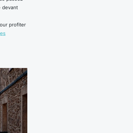
e devant
ur profiter
les