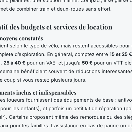
 vélo pliant est une solution maline. Compact, il se glisse
met de combiner train et deux-roues sans effort.
if des budgets et services de location
 moyens constatés
rient selon le type de vélo, mais restent accessibles pour
plète d’exploration. En général, comptez entre
15 et 25 €
e,
25 à 40 €
pour un VAE, et jusqu’à
50 €
pour un VTT élec
la semaine bénéficient souvent de réductions intéressantes
le coup si vous restez plusieurs jours.
ments inclus et indispensables
des loueurs fournissent des équipements de base : antivo
 pour les enfants), et parfois un petit kit de réparation (p
air). Certains proposent même des remorques ou des siè
éaux pour les familles. L’assistance en cas de panne ou d