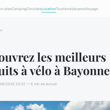
on plan
Camping
Croisière
Location
Tourisme
Vacance
Voyage
on
uvrez les meilleurs
uits à vélo à Bayonne
/06/2026 20:02 — 8 min de lecture