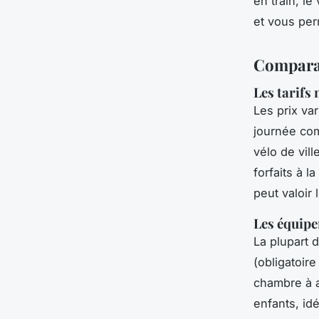
en train, le
et vous per
Comparat
Les tarifs
Les prix va
journée com
vélo de vill
forfaits à 
peut valoir 
Les équipe
La plupart 
(obligatoire
chambre à 
enfants, id