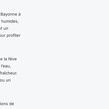
e Bayonne à
s humides,
st un
ur profiter
e la Nive
l’eau,
fraîcheur.
 ou un
tions de