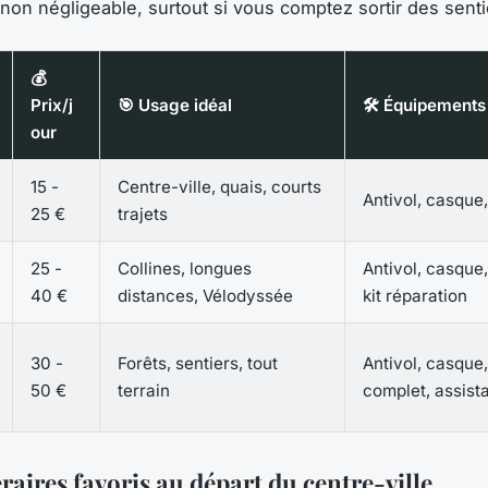
 non négligeable, surtout si vous comptez sortir des senti
💰
Prix/j
🎯 Usage idéal
🛠️ Équipements
our
15 -
Centre-ville, quais, courts
Antivol, casque
25 €
trajets
25 -
Collines, longues
Antivol, casque,
40 €
distances, Vélodyssée
kit réparation
30 -
Forêts, sentiers, tout
Antivol, casque,
50 €
terrain
complet, assist
raires favoris au départ du centre-ville