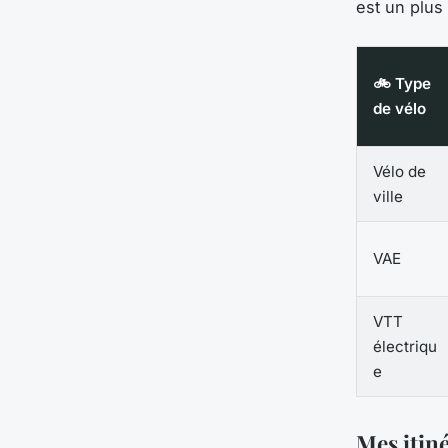
est un plus
🚲 Type
de vélo
Vélo de
ville
VAE
VTT
électriqu
e
Mes itiné