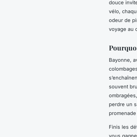
douce invit
vélo, chaqu
odeur de pim
voyage au 
Pourquoi 
Bayonne, av
colombages,
s’enchaînen
souvent bru
ombragées, 
perdre un so
promenade 
Finis les dé
vous gagne