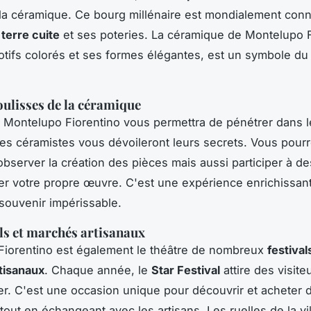
 la céramique. Ce bourg millénaire est mondialement con
 terre cuite
et ses poteries. La céramique de Montelupo F
tifs colorés et ses formes élégantes, est un symbole du
oulisses de la céramique
à Montelupo Fiorentino vous permettra de pénétrer dans 
res céramistes vous dévoileront leurs secrets. Vous pour
bserver la création des pièces mais aussi participer à d
r votre propre œuvre. C'est une expérience enrichissan
 souvenir impérissable.
als et marchés artisanaux
Fiorentino est également le théâtre de nombreux
festival
tisanaux
. Chaque année, le
Star Festival
attire des visite
r. C'est une occasion unique pour découvrir et acheter
 tout en échangeant avec les artisans. Les ruelles de la vil