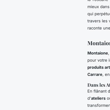
mieux dans 
qui perpétu
travers les
raconte une
Montaion
Montaione
,
pour votre 
produits ar
Carrare
, en
Dans les A
En flânant 
d'
ateliers
où
transformen