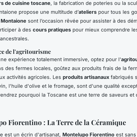
s de cuisine toscane
, la fabrication de poteries ou la scu
taione propose une multitude d’
ateliers
pour tous les go
 Montaione
sont l’occasion rêvée pour assister à des dé
ticiper à des
cours pratiques
pour mieux comprendre le
ancestrales.
ce de l'agritourisme
une expérience totalement immersive, optez pour l'
agrito
 des fermes locales, goûtez aux produits frais de la fer
ux activités agricoles. Les
produits artisanaux
fabriqués s
vin, l'huile d'olive et le fromage, sont d'une qualité excep
ndrez pourquoi la Toscane est une terre de saveurs et 
o Fiorentino : La Terre de la Céramique
e est un écrin d'artisanat,
Montelupo Fiorentino
est sans 