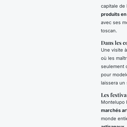
capitale de
produits en
avec ses mo
toscan.
Dans les c
Une visite 
où les maît
seulement o
pour modele
laissera un
Les festiv
Montelupo 
marchés ar
monde entie
artisanaux
,