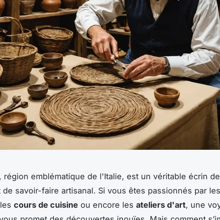
, région emblématique de l'Italie, est un véritable écrin d
t de savoir-faire artisanal. Si vous êtes passionnés par le
 les
cours de cuisine
ou encore les
ateliers d'art
, une
vo
vous promet des découvertes inouïes. Mais comment s’