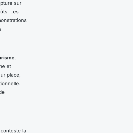
lpture sur
ûts. Les
monstrations
s
urisme
.
me et
ur place,
tionnelle.
de
conteste la