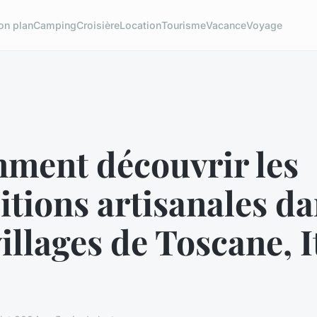
on plan
Camping
Croisière
Location
Tourisme
Vacance
Voyage
ment découvrir les
itions artisanales d
villages de Toscane, I