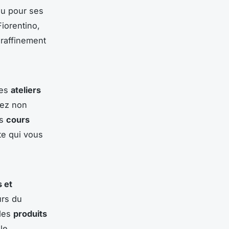
nu pour ses
iorentino,
 raffinement
les
ateliers
rez non
es
cours
te qui vous
s et
urs du
 des
produits
le