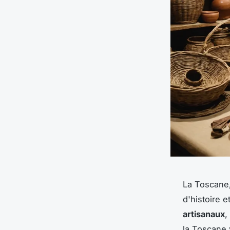
La
Toscane
d'histoire e
artisanaux
,
la Toscane