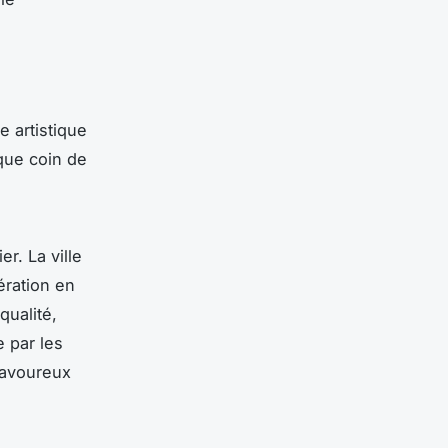
le artistique
aque coin de
r. La ville
ération en
qualité,
 par les
savoureux