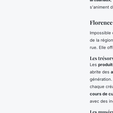
s'animent de
Florence 
Impossible 
de la région
rue. Elle of
Les trésor
Les
produit
abrite des
a
génération. 
chaque créa
cours de cu
avec des in
Les musées 