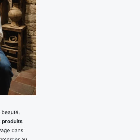
e beauté,
s
produits
yage dans
immerger au