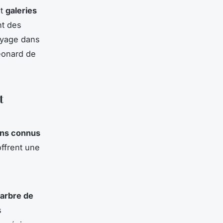
t
galeries
nt des
oyage dans
éonard de
t
ins connus
offrent une
arbre de
s