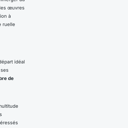
 des œuvres
ion à
 ruelle
départ idéal
 ses
bre de
multitude
s
téressés