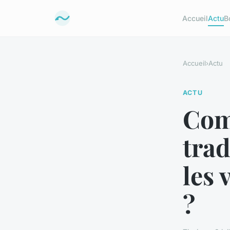
Accueil
Actu
B
Accueil
›
Actu
ACTU
Com
trad
les 
?