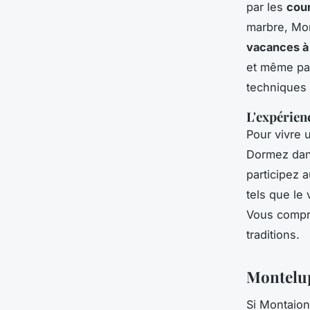
par les
cour
marbre, Mon
vacances à
et même par
techniques 
L'expérien
Pour vivre 
Dormez dans
participez a
tels que le 
Vous compre
traditions.
Montelup
Si Montaion